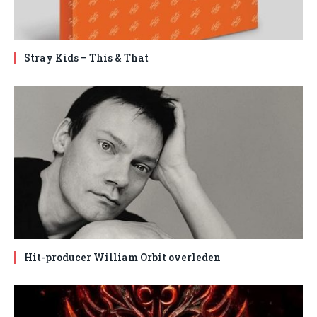
Stray Kids – This & That
Hit-producer William Orbit overleden