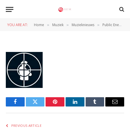
publicenemy
YOU ARE AT:
Home
Muziek
Muzieknieuws
Public Enemy voor twee concerten naar ons land
»
»
»
BY
REDACTIE
23 FEBRUARI 2012
Facebook
Twitter
Pinterest
LinkedIn
Tumblr
Email
PREVIOUS ARTICLE