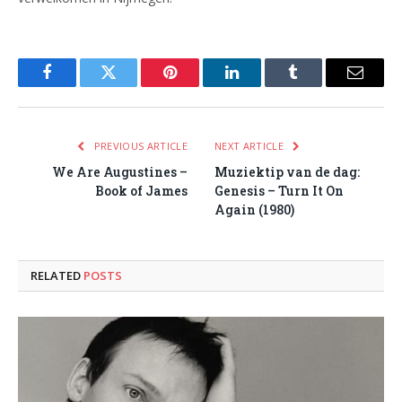
Facebook
Twitter
Pinterest
LinkedIn
Tumblr
Email
PREVIOUS ARTICLE
NEXT ARTICLE
We Are Augustines –
Muziektip van de dag:
Book of James
Genesis – Turn It On
Again (1980)
RELATED
POSTS