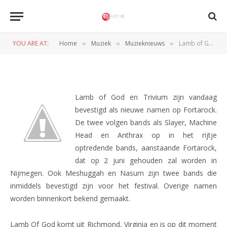
Lamb of God en Trivium op
Fortarock
YOU ARE AT:
Home
Muziek
Muzieknieuws
Lamb of God en Trivium op Fortarock
»
»
»
BY
REDACTIE
23 JANUARI 2012
Lamb of God en Trivium zijn vandaag
bevestigd als nieuwe namen op Fortarock.
De twee volgen bands als Slayer, Machine
Head en Anthrax op in het rijtje
optredende bands, aanstaande Fortarock,
dat op 2 juni gehouden zal worden in
Nijmegen. Ook Meshuggah en Nasum zijn twee bands die
inmiddels bevestigd zijn voor het festival. Overige namen
worden binnenkort bekend gemaakt.
Lamb Of God komt uit Richmond, Virginia en is op dit moment