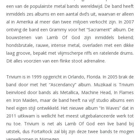
een van de populairste metal bands wereldwijd. De band heeft
inmiddels zes albums en een aantal dvd’s uit, waarvan er alleen
al in Amerika al meer dan twee miljoen verkocht zijn. In 2007
ontving de band een Grammy voor het “Sacrament” album. De
bouwstenen van Lamb Of God zijn inmiddels bekend;
hondsbrutale, rauwe, intense metal, overladen met een dikke
laag groove, bepakt met vlijmscherpe riffs en ratelende drums.
Dit alles voorzien van een flinke stoot adrenaline.
Trivium is in 1999 opgericht in Orlando, Florida. In 2005 brak de
band door met het “Ascendancy” album. Muzikaal is Trivium
beinvloed door bands als Metallica, Machine Head, In Flames
en Iron Maiden, maar de band heeft na vijf studio albums een
heel eigen stijl ontwikkeld. Het nieuwe album “In Waves” dat in
2011 uitkwam is wellicht het meest uitgebalanceerde werk tot
nu toe. Trivium is net als Lamb Of God een live band bij
uitstek, dus FortaRock zal blij zijn deze twee bands te mogen
verwelkomen in Nijmegen.