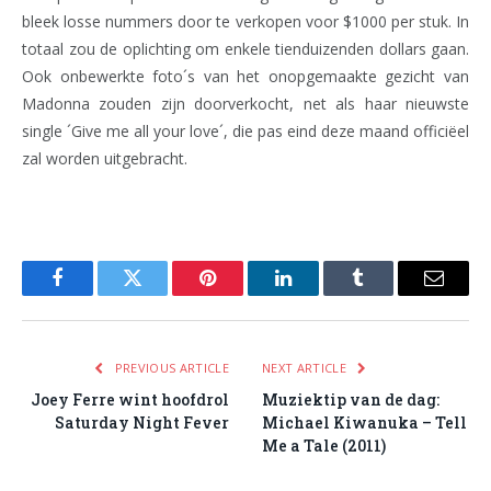
bleek losse nummers door te verkopen voor $1000 per stuk. In
totaal zou de oplichting om enkele tienduizenden dollars gaan.
Ook onbewerkte foto´s van het onopgemaakte gezicht van
Madonna zouden zijn doorverkocht, net als haar nieuwste
single ´Give me all your love´, die pas eind deze maand officiëel
zal worden uitgebracht.
Facebook
Twitter
Pinterest
LinkedIn
Tumblr
Email
PREVIOUS ARTICLE
NEXT ARTICLE
Joey Ferre wint hoofdrol
Muziektip van de dag:
Saturday Night Fever
Michael Kiwanuka – Tell
Me a Tale (2011)