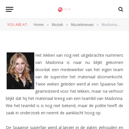
Madonna opgelicht door eigen
medewerker
YOU ARE AT:
Home
Muziek
Muzieknieuws
Madonna opgelicht door eigen medewerker
»
»
»
BY
REDACTIE
2 JANUARI 2012
Het lekken van nog niet uitgebrachte nummers
van Madonna is naar nu blijkt gekomen
doordat een medewerker van het eigen team
van de superster het materiaal doorverkocht.
Twee weken geleden werd al een Spaanse fan
gearresteerd voor het lekken, maar na verhoor
blijkt dat hij het materiaal kreeg van een teamlid van Madonna.
Wie het teamlid is is nog niet bekend, maar de politie heeft de
zaak in onderzoek en neemt de aanklacht hoog op.
De Spaanse superfan werd al langer in de gaten gehouden en