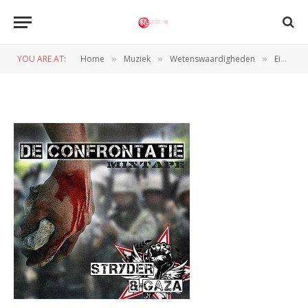
cover_frontresizeed
YOU ARE AT:
Home
Muziek
Wetenswaardigheden
Eindejaarslijst 2011 Wilco Hazelaar
»
»
»
BY
REDACTIE
1 JANUARI 2012