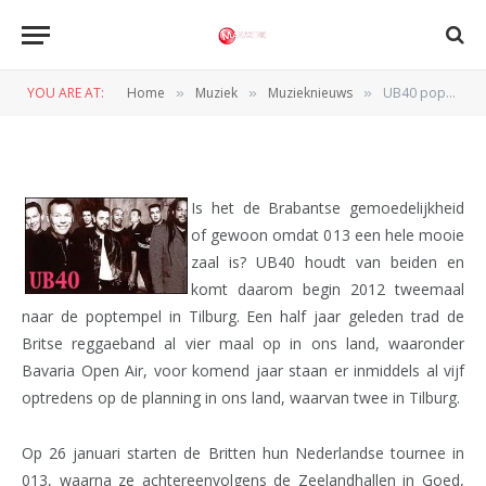
MUZIEKNIEUWS
UB40 populair in Tilburg
YOU ARE AT:
Home
Muziek
Muzieknieuws
UB40 populair in Tilburg
»
»
»
BY
REDACTIE
1 DECEMBER 2011
Is het de Brabantse gemoedelijkheid
of gewoon omdat 013 een hele mooie
zaal is? UB40 houdt van beiden en
komt daarom begin 2012 tweemaal
naar de poptempel in Tilburg. Een half jaar geleden trad de
Britse reggaeband al vier maal op in ons land, waaronder
Bavaria Open Air, voor komend jaar staan er inmiddels al vijf
optredens op de planning in ons land, waarvan twee in Tilburg.
Op 26 januari starten de Britten hun Nederlandse tournee in
013, waarna ze achtereenvolgens de Zeelandhallen in Goed,