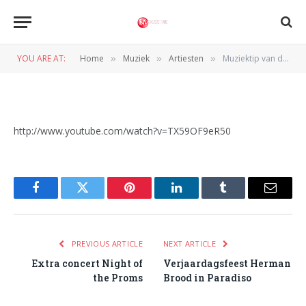
Muziektip van de dag: Sonny J
– Can’t Stop Moving (2007)
YOU ARE AT:
Home
Muziek
Artiesten
Muziektip van de dag: Sonny J – Can’t Stop Moving (2007)
»
»
»
BY
REDACTIE
29 SEPTEMBER 2011
http://www.youtube.com/watch?v=TX59OF9eR50
Facebook
Twitter
Pinterest
LinkedIn
Tumblr
Email
PREVIOUS ARTICLE
NEXT ARTICLE
Extra concert Night of
Verjaardagsfeest Herman
the Proms
Brood in Paradiso