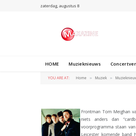
zaterdag, augustus 8
MUZIEKNIEUWS
HOME
Muzieknieuws
Concertve
Kasabian versus 
YOU ARE AT:
Home
Muziek
Muzieknieu
»
»
BY
REDACTIE
26 SEPTEMBER 2011
Frontman Tom Meighan van 
niets anders dan “card
voorprogramma staan van U
Leicester komende band h