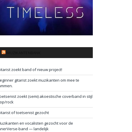
MUZIKANTENBANK
itarist zoekt band of nieuw project!
eginner gitarist zoekt muzikanten om mee te
ammen.
oetsenist zoekt (semi) akoestische coverband in stijl
op/rock
itarist of toetsenist gezocht
uzikanten en vocalisten gezocht voor de
nnerVerse-band — landelijk