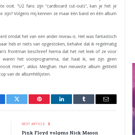
te ooit. “U2 fans zijn “cardboard cut-outs”, kan je het je
te zijn? Volgens mij kennen ze maar één band en één album
eerd omdat het van een ander niveau is. Het was fantastisch
aar heb er niets van opgestoken, behalve dat ik regelmatig
an’s frontman beschreef hierna dat het net leek of ze voor
e waren het voorprogramma, dat haat ik, we zijn geen
ooit meer”, aldus Meighan. Hun nieuwste album getiteld
 top van de albumhitlijsten.
cebook
Twitter
Pinterest
LinkedIn
Tumblr
Email
E
NEXT ARTICLE
g
Pink Floyd volgens Nick Mason