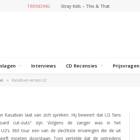
TRENDING
Stray Kids – This & That
rslagen
Interviews
CD Recensies
Prijsvragen
U2
ws
Kasabian versus U2
»
Kasabian laat van zich spreken. Hij beweert dat U2 fans
board cut-outs” zijn. Volgens de zanger was in het
2’s 360 tour een van de slechtste ervaringen die de uit
eeft moeten doorstaan. Tom vertelde dat de optredens