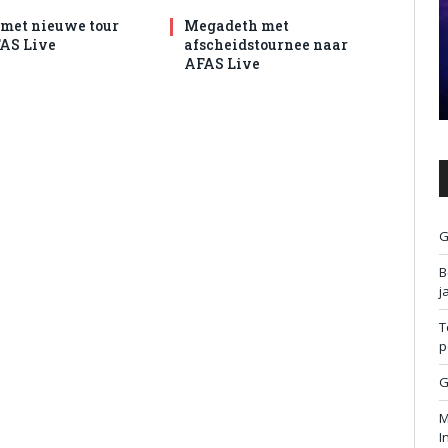
met nieuwe tour
Megadeth met
AS Live
afscheidstournee naar
AFAS Live
G
B
j
T
p
G
M
I