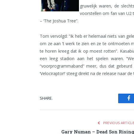
gruwelijk waren, de slechts
voorstellen om fan van U2 
– ‘The Joshua Tree”.
Tom vervolgd: “Ik heb er helemaal niets van gel
om ze aan ’t werk te zien en ze te ontmoeten m
te horen kreeg dat ik op moest rotten”. Kasabi
een leeg stadion aan het spelen waren. “W
“voorprogrammaband” meer, dus dat gebeurd n
‘Velociraptor!’ steeg direkt na de release naar de
SHARE.
Fa
PREVIOUS ARTICL
Gary Numan – Dead Son Risin