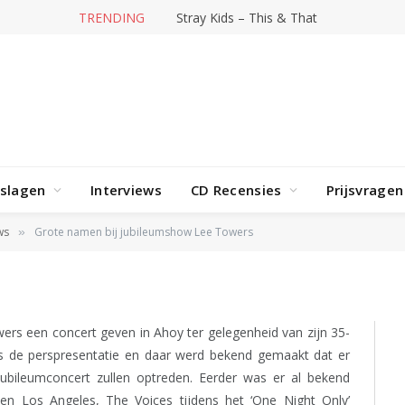
TRENDING
Stray Kids – This & That
rslagen
Interviews
CD Recensies
Prijsvragen
jubileumshow Lee Towers
ws
Grote namen bij jubileumshow Lee Towers
»
rs een concert geven in Ahoy ter gelegenheid van zijn 35-
as de perspresentatie en daar werd bekend gemaakt dat er
 jubileumconcert zullen optreden. Eerder was er al bekend
n Los Angeles, The Voices tijdens het ‘One Night Only’