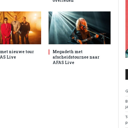
overleden
met nieuwe tour
Megadeth met
AS Live
afscheidstournee naar
AFAS Live
G
B
j
T
p