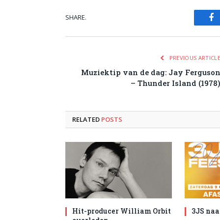
SHARE.
Fa
PREVIOUS ARTICL
Muziektip van de dag: Jay Ferguso
– Thunder Island (1978
RELATED
POSTS
Hit-producer William Orbit
3JS naa