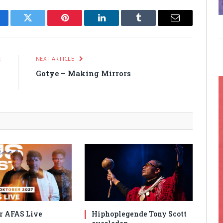
cebook
Twitter
Pinterest
LinkedIn
Tumblr
Email
E
NEXT ARTICLE
n
Gotye – Making Mirrors
)
r AFAS Live
Hiphoplegende Tony Scott