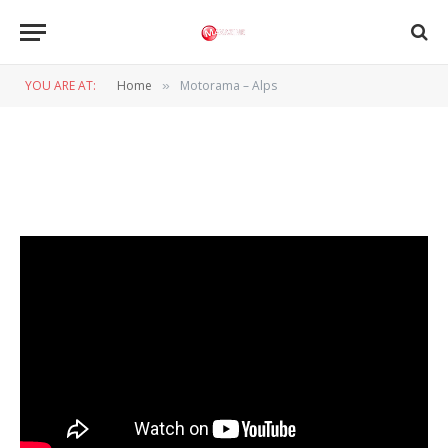
Motorama – Alps
YOU ARE AT:
Home
Motorama – Alps
»
BY
REDACTIE
5 MEI 2011