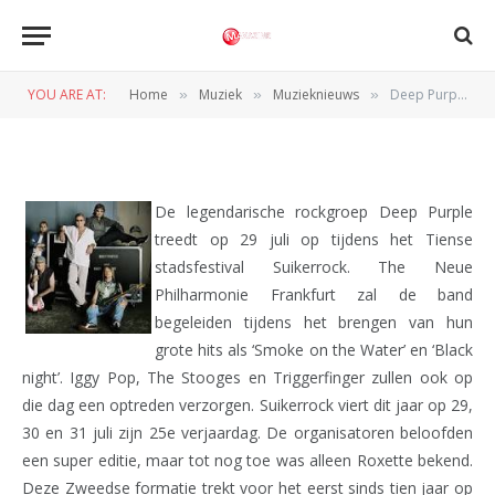
MUZIEKNIEUWS
Deep Purple op Suikerrock
YOU ARE AT:
Home
Muziek
Muzieknieuws
Deep Purple op Suikerrock
»
»
»
BY
REDACTIE
28 FEBRUARI 2011
De legendarische rockgroep Deep Purple
treedt op 29 juli op tijdens het Tiense
stadsfestival Suikerrock. The Neue
Philharmonie Frankfurt zal de band
begeleiden tijdens het brengen van hun
grote hits als ‘Smoke on the Water’ en ‘Black
night’. Iggy Pop, The Stooges en Triggerfinger zullen ook op
die dag een optreden verzorgen. Suikerrock viert dit jaar op 29,
30 en 31 juli zijn 25e verjaardag. De organisatoren beloofden
een super editie, maar tot nog toe was alleen Roxette bekend.
Deze Zweedse formatie trekt voor het eerst sinds tien jaar op