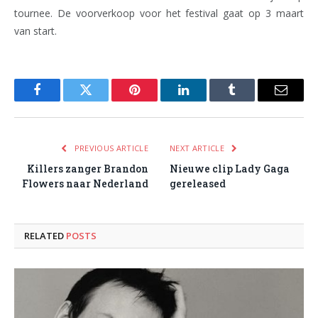
tournee. De voorverkoop voor het festival gaat op 3 maart
van start.
Facebook
Twitter
Pinterest
LinkedIn
Tumblr
Email
PREVIOUS ARTICLE
NEXT ARTICLE
Killers zanger Brandon
Nieuwe clip Lady Gaga
Flowers naar Nederland
gereleased
RELATED
POSTS