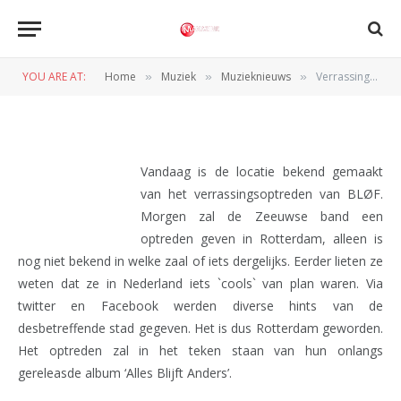
MUZIEKNIEUWS
Verrassingsoptreden BLØF
YOU ARE AT:
Home
Muziek
Muzieknieuws
Verrassingsoptreden BLØF
»
»
»
BY
REDACTIE
24 FEBRUARI 2011
Vandaag is de locatie bekend gemaakt
van het verrassingsoptreden van
BLØF.
Morgen zal de Zeeuwse band een
optreden geven in Rotterdam, alleen is
nog niet bekend in welke zaal of iets dergelijks. Eerder lieten ze
weten dat ze in Nederland iets `cools` van plan waren. Via
twitter en Facebook werden diverse hints van de
desbetreffende stad gegeven. Het is dus Rotterdam geworden.
Het optreden zal in het teken staan van hun onlangs
gereleasde album
‘Alles Blijft Anders’.