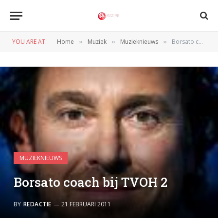
YOU ARE AT:
Home
Muziek
Muzieknieuws
Borsato coach bij TVOH 2
»
»
»
MUZIEKNIEUWS
Borsato coach bij TVOH 2
BY
REDACTIE
21 FEBRUARI 2011