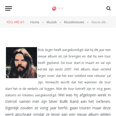
Nieuw album en tour Bob
Seger
YOU ARE AT:
Home
Muziek
Muzieknieuws
Nieuw album en tour Bob Seger
»
»
»
BY
REDACTIE
27 JANUARI 2011
Bob Seger heeft aangekondigd dat hij dit jaar een
nieuw album uit zal brengen en dat hij een tour
heeft gepland. De tour start in maart en zal zijn
eerste zijn sinds 2007. Het album, daar verteld
Seger iover dat het een ‘untitled new release’ zal
zijn. Verwacht wordt dat het wanneer de tour
start het in de winkels zal leggen. Wat de tour betreft zijn er nog geen
Wel was hij afgelopen week in
datums en lokaties aangekondigd.
Detroit samen met zijn Silver Bullit Band aan het oefenen.
Eigenlijk zouden ze vorig jaar herfst gaan touren maar deze
werd geschrapt omdat ze liever aan een nieuw album wilden