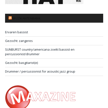
MUZIKANTENBANK
Ervaren bassist
Gezocht: zangeres
SUNBURST country/americana zoekt bassist en
percussionist/drummer
Gezocht: basgitarist(e)
Drummer / percussionist for acoustic jazz group