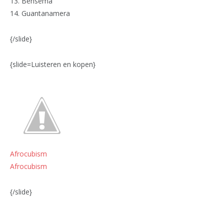
13. Benséma
14. Guantanamera
{/slide}
{slide=Luisteren en kopen}
Afrocubism
Afrocubism
{/slide}