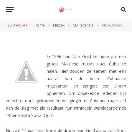
CD RECENSIE
Afrocubism – Afrocubism
YOU ARE AT:
Home
Muziek
CD Recensie
Afrocubism – Afrocubism
»
»
»
BY
REDACTIE
16 NOVEMBER 2010
In 1996 had Nick Gold het idee om een
groep Malinese musici naar Cuba te
halen. Hier zouden ze samen met een
aantal van de beste Cubaanse
muzikanten en zangers een album
opnemen. Om onbekende redenen zijn
ze echter nooit gekomen en dus gingen de Cubanen maar zelf
aan de slag met als resultaat hun inmiddels wereldberoemde
“Buena Vista Social Club”.
Nu zo’n 14 jaar later komt de droom van Gold alsnog uit. Voor