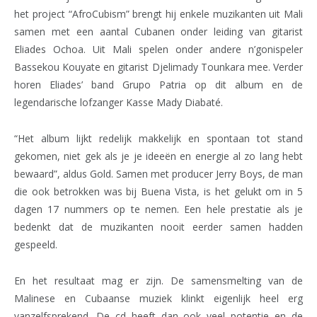
het project “AfroCubism” brengt hij enkele muzikanten uit Mali
samen met een aantal Cubanen onder leiding van gitarist
Eliades Ochoa. Uit Mali spelen onder andere n’gonispeler
Bassekou Kouyate en gitarist Djelimady Tounkara mee. Verder
horen Eliades’ band Grupo Patria op dit album en de
legendarische lofzanger Kasse Mady Diabaté.
“Het album lijkt redelijk makkelijk en spontaan tot stand
gekomen, niet gek als je je ideeën en energie al zo lang hebt
bewaard”, aldus Gold. Samen met producer Jerry Boys, de man
die ook betrokken was bij Buena Vista, is het gelukt om in 5
dagen 17 nummers op te nemen. Een hele prestatie als je
bedenkt dat de muzikanten nooit eerder samen hadden
gespeeld.
En het resultaat mag er zijn. De samensmelting van de
Malinese en Cubaanse muziek klinkt eigenlijk heel erg
vanzelfsprekend. De cd heeft dan ook veel potentie en de