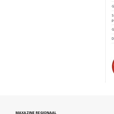
G
S
p
G
D
MAXAZINE REGIONAAL