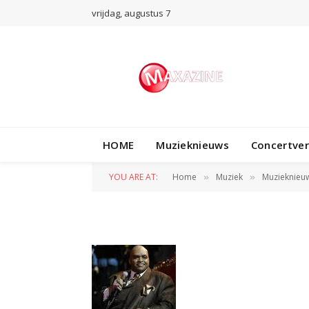
vrijdag, augustus 7
HOME
Muzieknieuws
Concertve
solomon burke
YOU ARE AT:
Home
Muziek
Muzieknieu
»
»
BY
REDACTIE
10 OKTOBER 2010