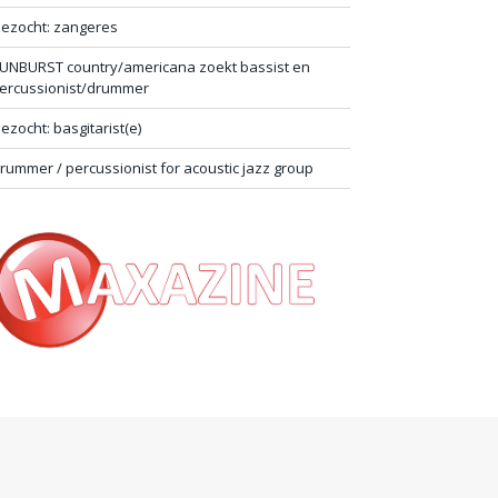
ezocht: zangeres
UNBURST country/americana zoekt bassist en
ercussionist/drummer
ezocht: basgitarist(e)
rummer / percussionist for acoustic jazz group