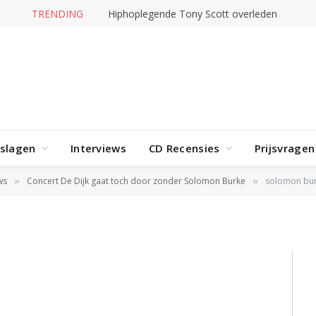
TRENDING
Hiphoplegende Tony Scott overleden
rslagen
Interviews
CD Recensies
Prijsvragen
ws
Concert De Dijk gaat toch door zonder Solomon Burke
solomon bu
»
»