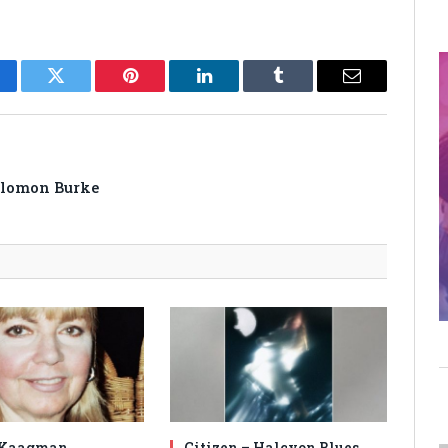
cebook
Twitter
Pinterest
LinkedIn
Tumblr
Email
Solomon Burke
 Kaagman
Citizen – Halcyon Blues