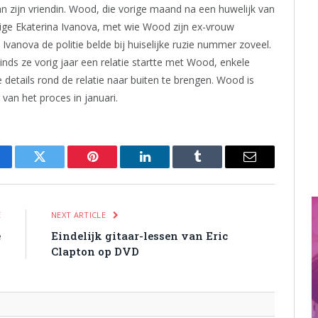
n zijn vriendin. Wood, die vorige maand na een huwelijk van
arige Ekaterina Ivanova, met wie Wood zijn ex-vrouw
vanova de politie belde bij huiselijke ruzie nummer zoveel.
inds ze vorig jaar een relatie startte met Wood, enkele
details rond de relatie naar buiten te brengen. Wood is
 van het proces in januari.
cebook
Twitter
Pinterest
LinkedIn
Tumblr
Email
E
NEXT ARTICLE
é
Eindelijk gitaar-lessen van Eric
Clapton op DVD