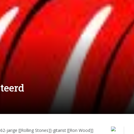
teerd
62-jarige [[Rolling Stones]]-gitarist [[Ron Wood]]