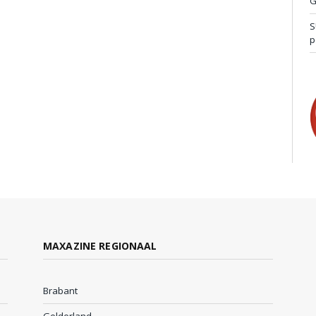
G
S
p
MAXAZINE REGIONAAL
Brabant
Gelderland