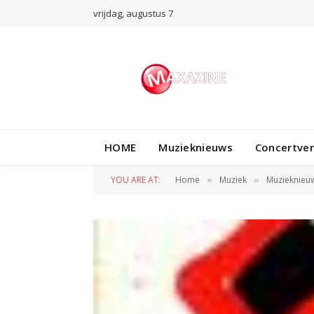
vrijdag, augustus 7
HOME
Muzieknieuws
Concertve
YOU ARE AT:
Home
Muziek
Muzieknieu
»
»