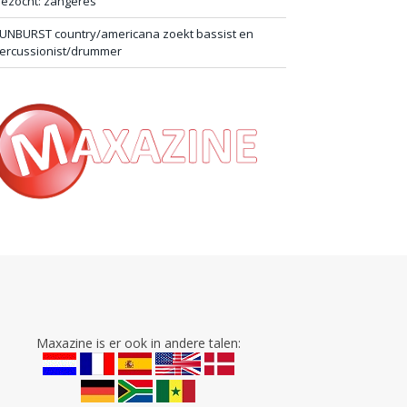
ezocht: zangeres
UNBURST country/americana zoekt bassist en
ercussionist/drummer
Maxazine is er ook in andere talen: