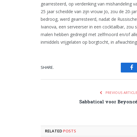
gearresteerd, op verdenking van mishandeling va
25 jaar scheidde van zijn vrouw Jo, zou de 20-j
bedroog, werd gearresteerd, nadat de Russische I
Ivanova, een serveerser in een cocktailbar, zou s
malen hebben gedreigd met zelfmoord en/of alle 
inmiddels vrijgelaten op borgtocht, in afwachting
SHARE.
Fa
PREVIOUS ARTICL
Sabbatical voor Beyonc
RELATED
POSTS