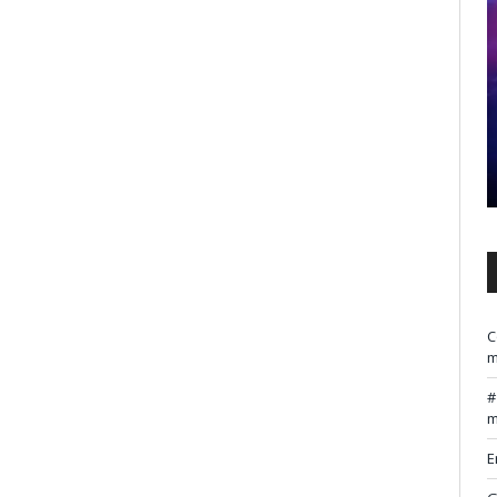
C
m
m
E