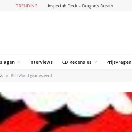
TRENDING
Inspectah Deck – Dragon’s Breath
rslagen
Interviews
CD Recensies
Prijsvragen
ws
Ron Wood gearresteerd
»