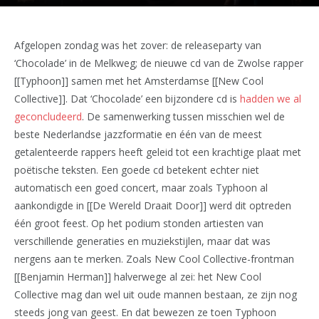
Afgelopen zondag was het zover: de releaseparty van
‘Chocolade’ in de Melkweg; de nieuwe cd van de Zwolse rapper
[[Typhoon]] samen met het Amsterdamse [[New Cool
Collective]]. Dat ‘Chocolade’ een bijzondere cd is
hadden we al
geconcludeerd
. De samenwerking tussen misschien wel de
beste Nederlandse jazzformatie en één van de meest
getalenteerde rappers heeft geleid tot een krachtige plaat met
poëtische teksten. Een goede cd betekent echter niet
automatisch een goed concert, maar zoals Typhoon al
aankondigde in [[De Wereld Draait Door]] werd dit optreden
één groot feest. Op het podium stonden artiesten van
verschillende generaties en muziekstijlen, maar dat was
nergens aan te merken. Zoals New Cool Collective-frontman
[[Benjamin Herman]] halverwege al zei: het New Cool
Collective mag dan wel uit oude mannen bestaan, ze zijn nog
steeds jong van geest. En dat bewezen ze toen Typhoon