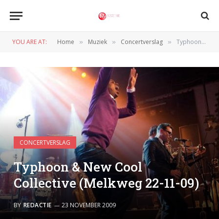
YOU ARE AT:
Home
Muziek
Concertverslag
Typhoon & New Cool Collective (Melkweg 22-11-09)
»
»
»
CONCERTVERSLAG
Typhoon & New Cool
Collective (Melkweg 22-11-09)
BY
REDACTIE
23 NOVEMBER 2009