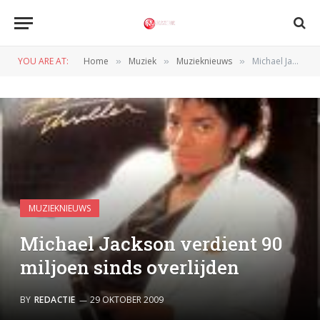
YOU ARE AT:
Home
Muziek
Muzieknieuws
Michael Jackson verdient 90 miljoen sinds overlijden
»
»
»
MUZIEKNIEUWS
Michael Jackson verdient 90
miljoen sinds overlijden
BY
REDACTIE
29 OKTOBER 2009