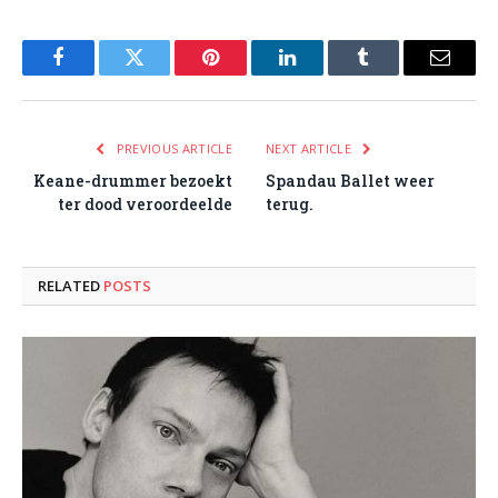
Facebook
Twitter
Pinterest
LinkedIn
Tumblr
Email
PREVIOUS ARTICLE
NEXT ARTICLE
Keane-drummer bezoekt
Spandau Ballet weer
ter dood veroordeelde
terug.
RELATED
POSTS