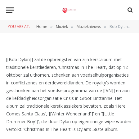
Bob Dylan schenkt
opbrengsten aan goed doel
YOU ARE AT:
Home
Muziek
Muzieknieuws
Bob Dylan schenkt opbrengsten aan goed doel
»
»
»
BY
REDACTIE
25 SEPTEMBER 2009
[[Bob Dylan]] zal de opbrengsten van zijn kerstalbum met
traditionele kerstliederen, ‘Christmas In The Heart’, dat op 12
oktober zal uitkomen, schenken aan voedselhulporganisaties
in conflictzones en derdewereldlanden. De royalty’s worden
geschonken aan het voedselprogramma van de [[VN]] en aan
de liefdadigheidsorganisatie Crisis in Groot-Brittannië. Het
album zal traditionele kerstklassiekers bevatten, zoals ‘Here
Comes Santa Claus’, ‘[[Winter Wonderland]]’ en ‘[[Little
Drummer Boy]]’, die door Dylan op eigenzinnige wijze worden
vertolkt. ‘Christmas In The Heart’ is Dylan’s 58ste album.