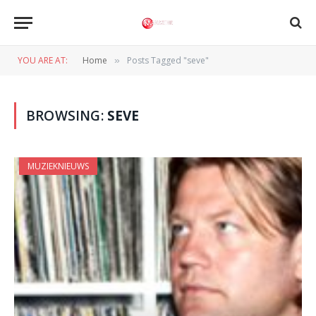
YOU ARE AT:
Home
Posts Tagged "seve"
»
BROWSING:
SEVE
MUZIEKNIEUWS