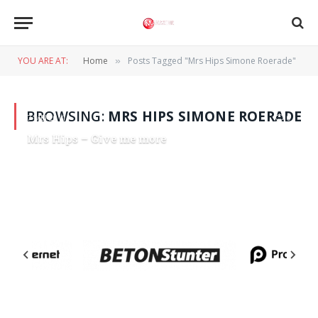
YOU ARE AT:
Home
Posts Tagged "Mrs Hips Simone Roerade"
»
BROWSING:
MRS HIPS SIMONE ROERADE
7 MEI 2011
0
Mrs Hips – Give me more