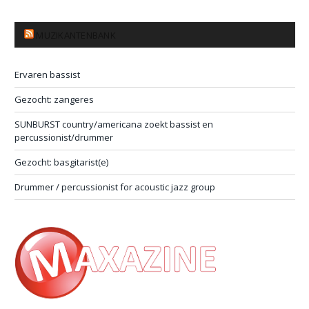
MUZIKANTENBANK
Ervaren bassist
Gezocht: zangeres
SUNBURST country/americana zoekt bassist en
percussionist/drummer
Gezocht: basgitarist(e)
Drummer / percussionist for acoustic jazz group