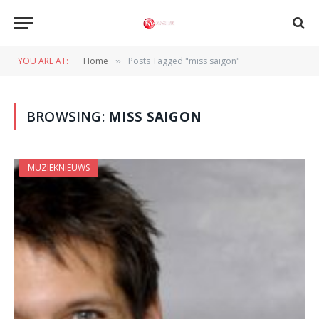
YOU ARE AT:
Home
Posts Tagged "miss saigon"
»
BROWSING:
MISS SAIGON
MUZIEKNIEUWS