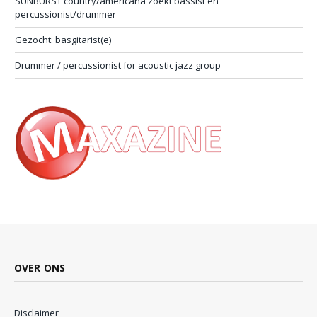
SUNBURST country/americana zoekt bassist en
percussionist/drummer
Gezocht: basgitarist(e)
Drummer / percussionist for acoustic jazz group
OVER ONS
Disclaimer