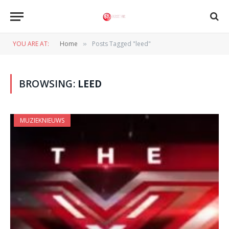
YOU ARE AT:
Home
Posts Tagged "leed"
»
BROWSING:
LEED
MUZIEKNIEUWS