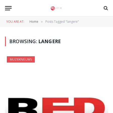
YOU ARE AT:
Home
Posts Tagged "langere"
»
BROWSING:
LANGERE
MUZIEKNIEUWS