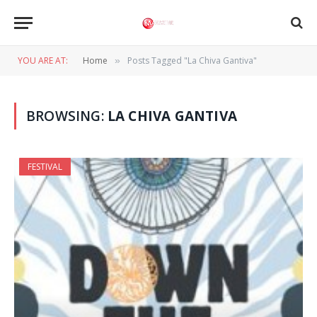
YOU ARE AT:
Home
Posts Tagged "La Chiva Gantiva"
»
BROWSING:
LA CHIVA GANTIVA
FESTIVAL