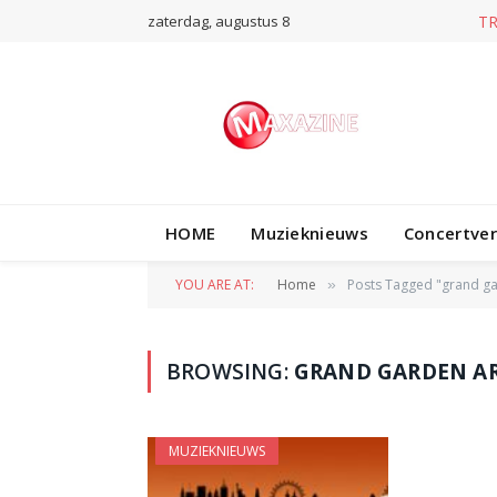
zaterdag, augustus 8
T
HOME
Muzieknieuws
Concertve
YOU ARE AT:
Home
Posts Tagged "grand g
»
BROWSING:
GRAND GARDEN A
MUZIEKNIEUWS