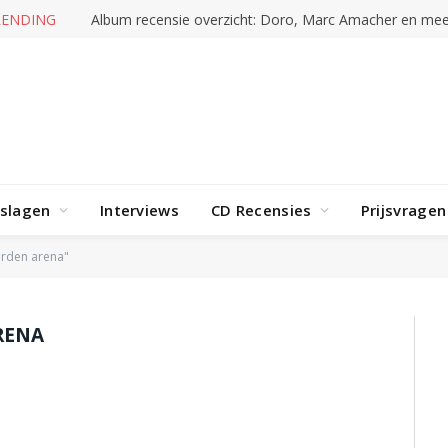
RENDING
Album recensie overzicht: Doro, Marc Amacher en mee
rslagen
Interviews
CD Recensies
Prijsvragen
arden arena"
RENA