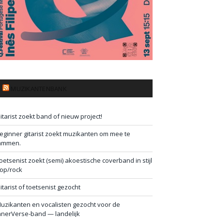
MUZIKANTENBANK
itarist zoekt band of nieuw project!
eginner gitarist zoekt muzikanten om mee te
ammen.
oetsenist zoekt (semi) akoestische coverband in stijl
op/rock
itarist of toetsenist gezocht
uzikanten en vocalisten gezocht voor de
nnerVerse-band — landelijk