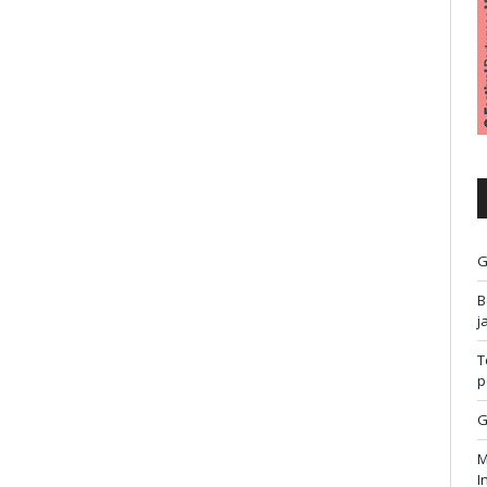
G
B
j
T
p
G
M
I