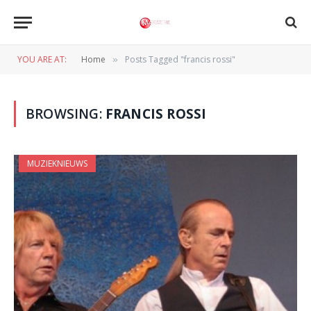
YOU ARE AT:
Home
Posts Tagged "francis rossi"
»
BROWSING:
FRANCIS ROSSI
MUZIEKNIEUWS