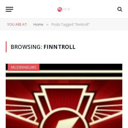
YOU ARE AT:
Home
Posts Tagged "finntroll"
»
BROWSING:
FINNTROLL
MUZIEKNIEUWS