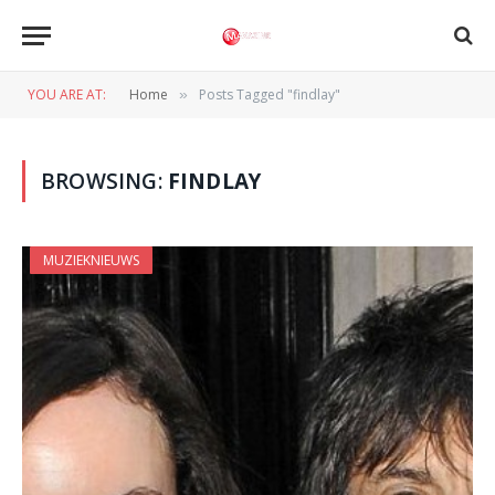
YOU ARE AT:
Home
Posts Tagged "findlay"
»
BROWSING:
FINDLAY
MUZIEKNIEUWS