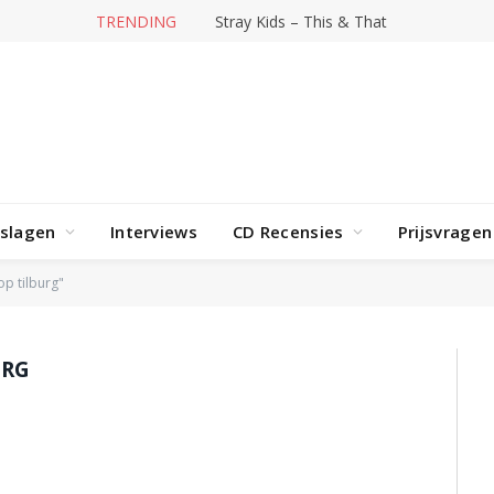
TRENDING
Stray Kids – This & That
rslagen
Interviews
CD Recensies
Prijsvragen
p tilburg"
URG