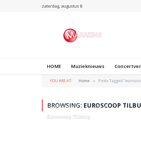
zaterdag, augustus 8
HOME
Muzieknieuws
Concertve
YOU ARE AT:
Home
Posts Tagged "euroscoo
»
BROWSING:
EUROSCOOP TILB
8 SEPTEMBER 2009
0
Euroscoop Tilburg