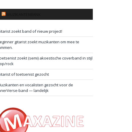
MUZIKANTENBANK
itarist zoekt band of nieuw project!
eginner gitarist zoekt muzikanten om mee te
ammen.
oetsenist zoekt (semi) akoestische coverband in stijl
op/rock
itarist of toetsenist gezocht
uzikanten en vocalisten gezocht voor de
nnerVerse-band — landelijk