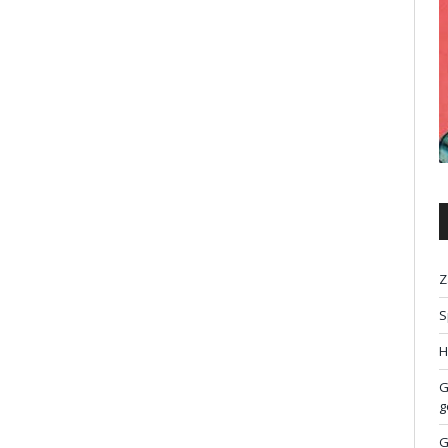
Z
S
H
G
g
G