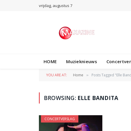
vrijdag, augustus 7
HOME
Muzieknieuws
Concertve
YOU ARE AT:
Home
Posts Tagged "Elle Band
»
BROWSING:
ELLE BANDITA
CONCERTVERSLAG