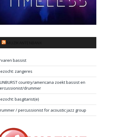
MUZIKANTENBANK
rvaren bassist
ezocht: zangeres
UNBURST country/americana zoekt bassist en
ercussionist/drummer
ezocht: basgitarist(e)
rummer / percussionist for acoustic jazz group