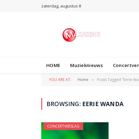
zaterdag, augustus 8
HOME
Muzieknieuws
Concertve
YOU ARE AT:
Home
Posts Tagged "Eerie W
»
BROWSING:
EERIE WANDA
CONCERTVERSLAG