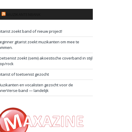
MUZIKANTENBANK
itarist zoekt band of nieuw project!
eginner gitarist zoekt muzikanten om mee te
ammen.
oetsenist zoekt (semi) akoestische coverband in stijl
op/rock
itarist of toetsenist gezocht
uzikanten en vocalisten gezocht voor de
nnerVerse-band — landelijk