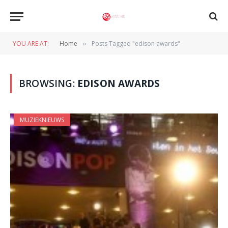
YOU ARE AT:
Home
Posts Tagged "edison awards"
»
BROWSING:
EDISON AWARDS
MUZIEKNIEUWS