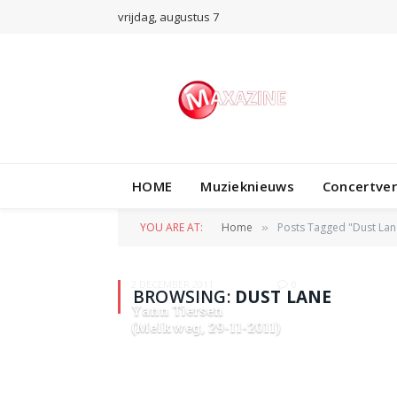
vrijdag, augustus 7
HOME
Muzieknieuws
Concertve
YOU ARE AT:
Home
Posts Tagged "Dust Lan
»
2 DECEMBER 2011
0
BROWSING:
DUST LANE
Yann Tiersen
(Melkweg, 29-11-2011)