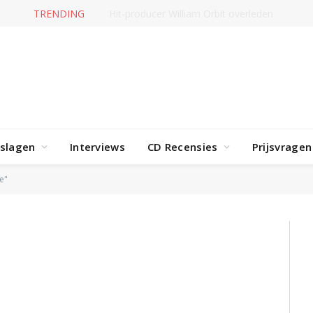
TRENDING
Inspectah Deck – Dragon’s Breath
rslagen
Interviews
CD Recensies
Prijsvragen
e"