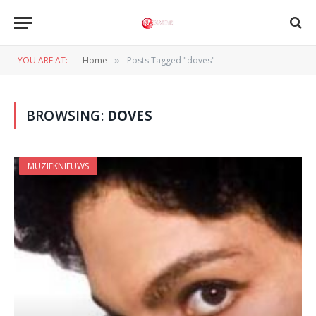
YOU ARE AT:
Home
Posts Tagged "doves"
»
BROWSING:
DOVES
MUZIEKNIEUWS