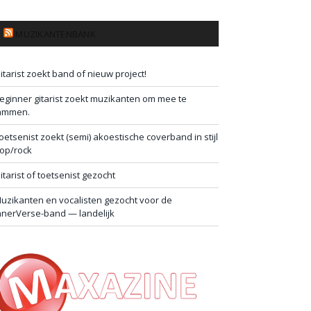
MUZIKANTENBANK
itarist zoekt band of nieuw project!
eginner gitarist zoekt muzikanten om mee te
ammen.
oetsenist zoekt (semi) akoestische coverband in stijl
op/rock
itarist of toetsenist gezocht
uzikanten en vocalisten gezocht voor de
nnerVerse-band — landelijk