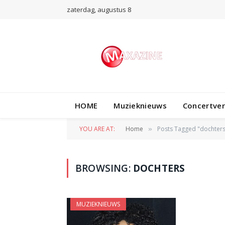
zaterdag, augustus 8
HOME
Muzieknieuws
Concertve
YOU ARE AT:
Home
Posts Tagged "dochters
»
BROWSING:
DOCHTERS
MUZIEKNIEUWS