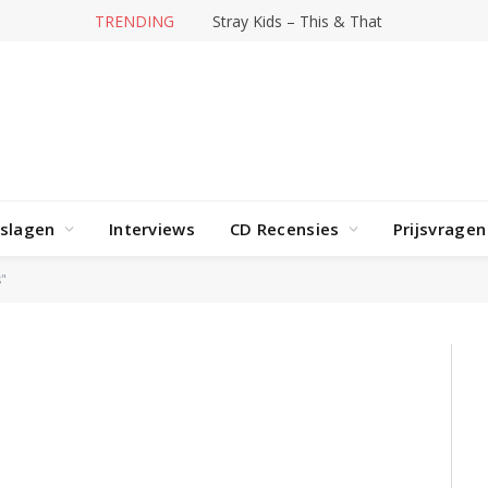
TRENDING
Hit-producer William Orbit overleden
rslagen
Interviews
CD Recensies
Prijsvragen
"