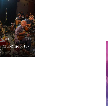
US 2013
0
 (ClubZiggo, 15-
)