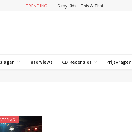
TRENDING
Hit-producer William Orbit overleden
rslagen
Interviews
CD Recensies
Prijsvragen
VERSLAG