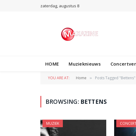
zaterdag, augustus 8
HOME
Muzieknieuws
Concertve
YOU ARE AT:
Home
Posts Tagged "Bettens"
»
BROWSING:
BETTENS
MUZIEK
CONCERT