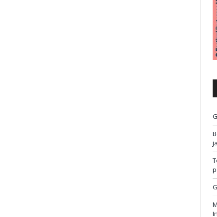
G
B
j
T
p
G
M
I