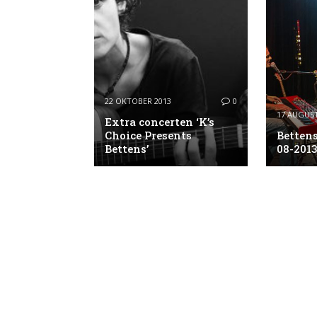
22 OKTOBER 2013
0
17 AUGUST
Extra concerten ‘K’s
Choice Presents
Bettens
Bettens’
08-2013