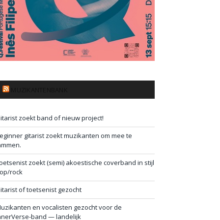
MUZIKANTENBANK
itarist zoekt band of nieuw project!
eginner gitarist zoekt muzikanten om mee te
ammen.
oetsenist zoekt (semi) akoestische coverband in stijl
op/rock
itarist of toetsenist gezocht
uzikanten en vocalisten gezocht voor de
nnerVerse-band — landelijk