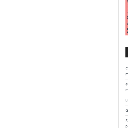
C
m
m
E
G
S
p