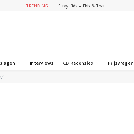
TRENDING
Stray Kids – This & That
rslagen
Interviews
CD Recensies
Prijsvragen
ng"