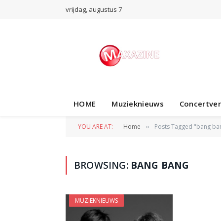
vrijdag, augustus 7
HOME
Muzieknieuws
Concertve
YOU ARE AT:
Home
Posts Tagged "bang ba
»
BROWSING:
BANG BANG
MUZIEKNIEUWS