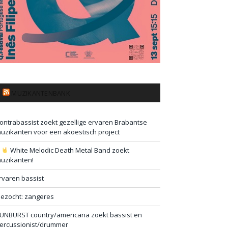
MUZIKANTENBANK
ontrabassist zoekt gezellige ervaren Brabantse
uzikanten voor een akoestisch project
#
White Melodic Death Metal Band zoekt
uzikanten!
rvaren bassist
ezocht: zangeres
UNBURST country/americana zoekt bassist en
ercussionist/drummer