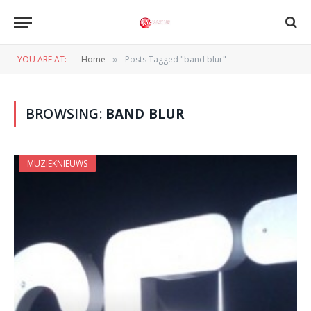
YOU ARE AT:
Home
Posts Tagged "band blur"
»
BROWSING:
BAND BLUR
MUZIEKNIEUWS