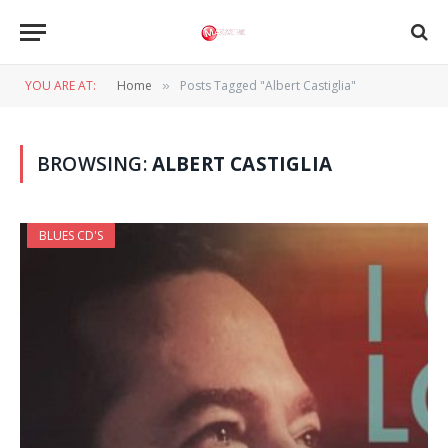
YOU ARE AT:
Home
Posts Tagged "Albert Castiglia"
»
BROWSING:
ALBERT CASTIGLIA
BLUES CD'S