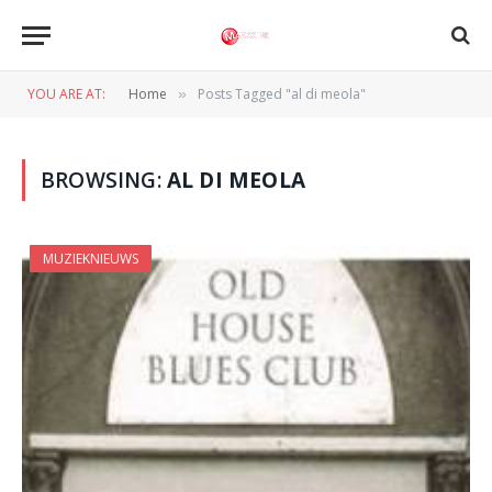
YOU ARE AT:
Home
Posts Tagged "al di meola"
»
BROWSING:
AL DI MEOLA
MUZIEKNIEUWS