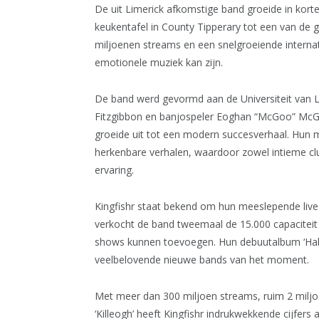
De uit Limerick afkomstige band groeide in kort
keukentafel in County Tipperary tot een van de g
miljoenen streams en een snelgroeiende internatio
emotionele muziek kan zijn.
De band werd gevormd aan de Universiteit van Li
Fitzgibbon en banjospeler Eoghan “McGoo” McGr
groeide uit tot een modern succesverhaal. Hun 
herkenbare verhalen, waardoor zowel intieme cl
ervaring.
Kingfishr staat bekend om hun meeslepende live
verkocht de band tweemaal de 15.000 capaciteit 
shows kunnen toevoegen. Hun debuutalbum ‘Halc
veelbelovende nieuwe bands van het moment.
Met meer dan 300 miljoen streams, ruim 2 miljoe
‘Killeogh’ heeft Kingfishr indrukwekkende cijfers