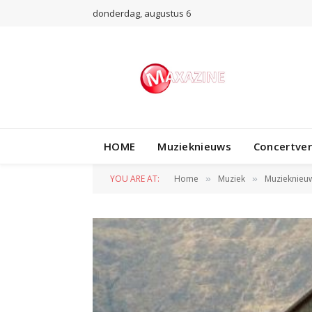
donderdag, augustus 6
HOME
Muzieknieuws
Concertve
YOU ARE AT:
Home
Muziek
Muzieknieu
»
»