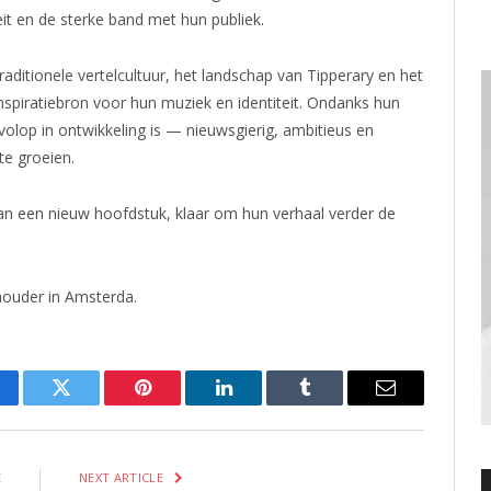
teit en de sterke band met hun publiek.
raditionele vertelcultuur, het landschap van Tipperary en het
nspiratiebron voor hun muziek en identiteit. Ondanks hun
e volop in ontwikkeling is — nieuwsgierig, ambitieus en
e groeien.
 van een nieuw hoofdstuk, klaar om hun verhaal verder de
houder in Amsterda.
cebook
Twitter
Pinterest
LinkedIn
Tumblr
Email
E
NEXT ARTICLE