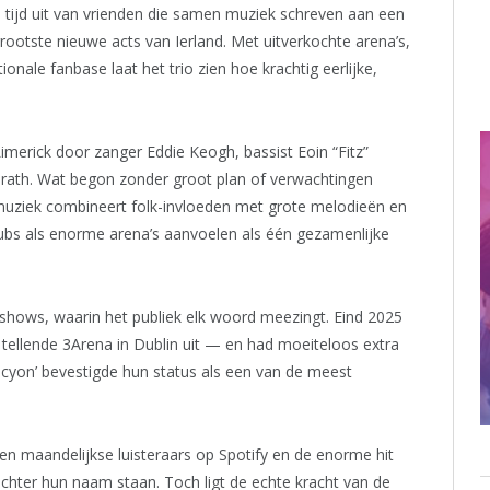
e tijd uit van vrienden die samen muziek schreven aan een
rootste nieuwe acts van Ierland. Met uitverkochte arena’s,
nale fanbase laat het trio zien hoe krachtig eerlijke,
merick door zanger Eddie Keogh, bassist Eoin “Fitz”
ath. Wat begon zonder groot plan of verwachtingen
muziek combineert folk-invloeden met grote melodieën en
ubs als enorme arena’s aanvoelen als één gezamenlijke
shows, waarin het publiek elk woord meezingt. Eind 2025
tellende 3Arena in Dublin uit — en had moeiteloos extra
yon’ bevestigde hun status als een van de meest
n maandelijkse luisteraars op Spotify en de enorme hit
 achter hun naam staan. Toch ligt de echte kracht van de