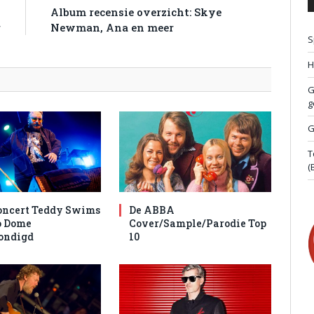
,
Album recensie overzicht: Skye
r
Newman, Ana en meer
S
H
G
g
G
T
(
oncert Teddy Swims
De ABBA
o Dome
Cover/Sample/Parodie Top
ondigd
10