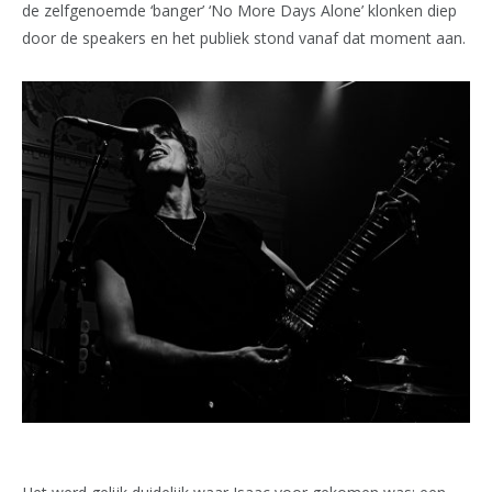
de zelfgenoemde ‘banger’ ‘No More Days Alone’ klonken diep
door de speakers en het publiek stond vanaf dat moment aan.