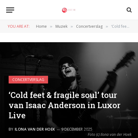
YOU ARE AT:
Home
Muziek
Concertverslag
‘Cold feet & fragile soul’ tour van Isaac Anderson in Luxor Live
»
»
»
CONCERTVERSLAG
‘Cold feet & fragile soul’ tour
van Isaac Anderson in Luxor
Live
BY
ILONA VAN DER HOEK
9 DECEMBER 2025
Foto (c) Ilona van der Hoek