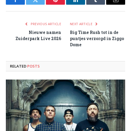
Facebook
Twitter
Pinterest
LinkedIn
Tumblr
Email
PREVIOUS ARTICLE
NEXT ARTICLE
Nieuwe namen
Big Time Rush tot in de
Zuiderpark Live 2026
puntjes verzorgd in Ziggo
Dome
RELATED
POSTS