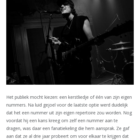
Het publiek mocht kiezen: een kerstliedje of één van zijn eigen
nummers. Na luid gejoel voor de laatste optie werd duidelijk
dat het een nummer uit zijn eigen repertoire zou worden. Nog
voordat hij een kans kreeg om zelf een nummer aan te
dragen, was daar een fanatiekeling die hem aansprak. Ze gaf
aan dat ze al drie jaar probeert om voor elkaar te krijgen dat