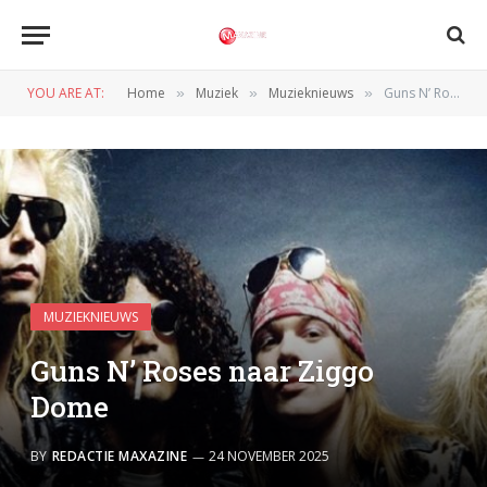
YOU ARE AT:
Home
Muziek
Muzieknieuws
Guns N’ Roses naar Ziggo Dome
»
»
»
MUZIEKNIEUWS
Guns N’ Roses naar Ziggo
Dome
BY
REDACTIE MAXAZINE
24 NOVEMBER 2025