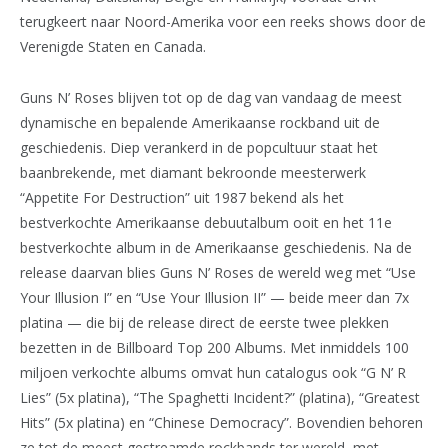
terugkeert naar Noord-Amerika voor een reeks shows door de
Verenigde Staten en Canada.
Guns N’ Roses blijven tot op de dag van vandaag de meest
dynamische en bepalende Amerikaanse rockband uit de
geschiedenis. Diep verankerd in de popcultuur staat het
baanbrekende, met diamant bekroonde meesterwerk
“Appetite For Destruction” uit 1987 bekend als het
bestverkochte Amerikaanse debuutalbum ooit en het 11e
bestverkochte album in de Amerikaanse geschiedenis. Na de
release daarvan blies Guns N’ Roses de wereld weg met “Use
Your Illusion I” en “Use Your Illusion II” — beide meer dan 7x
platina — die bij de release direct de eerste twee plekken
bezetten in de Billboard Top 200 Albums. Met inmiddels 100
miljoen verkochte albums omvat hun catalogus ook “G N’ R
Lies” (5x platina), “The Spaghetti Incident?” (platina), “Greatest
Hits” (5x platina) en “Chinese Democracy”. Bovendien behoren
ze tot de meest gestreamde rockbands ter wereld, met