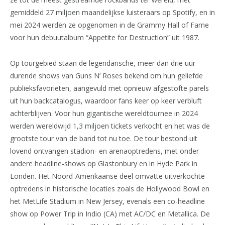
gemiddeld 27 miljoen maandelijkse luisteraars op Spotify, en in
mei 2024 werden ze opgenomen in de Grammy Hall of Fame
voor hun debuutalbum “Appetite for Destruction” uit 1987.
Op tourgebied staan de legendarische, meer dan drie uur
durende shows van Guns N’ Roses bekend om hun geliefde
publieksfavorieten, aangevuld met opnieuw afgestofte parels
uit hun backcatalogus, waardoor fans keer op keer verbluft
achterblijven. Voor hun gigantische wereldtournee in 2024
werden wereldwijd 1,3 miljoen tickets verkocht en het was de
grootste tour van de band tot nu toe. De tour bestond uit
lovend ontvangen stadion- en arenaoptredens, met onder
andere headline-shows op Glastonbury en in Hyde Park in
Londen. Het Noord-Amerikaanse deel omvatte uitverkochte
optredens in historische locaties zoals de Hollywood Bowl en
het MetLife Stadium in New Jersey, evenals een co-headline
show op Power Trip in Indio (CA) met AC/DC en Metallica. De