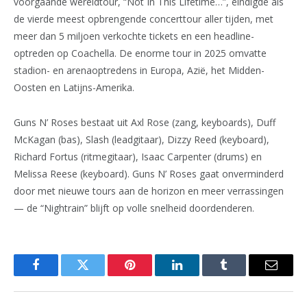
voorgaande wereldtour, “Not In This Lifetime…”, eindigde als
de vierde meest opbrengende concerttour aller tijden, met
meer dan 5 miljoen verkochte tickets en een headline-
optreden op Coachella. De enorme tour in 2025 omvatte
stadion- en arenaoptredens in Europa, Azië, het Midden-
Oosten en Latijns-Amerika.
Guns N’ Roses bestaat uit Axl Rose (zang, keyboards), Duff
McKagan (bas), Slash (leadgitaar), Dizzy Reed (keyboard),
Richard Fortus (ritmegitaar), Isaac Carpenter (drums) en
Melissa Reese (keyboard). Guns N’ Roses gaat onverminderd
door met nieuwe tours aan de horizon en meer verrassingen
— de “Nightrain” blijft op volle snelheid doordenderen.
Facebook
Twitter
Pinterest
LinkedIn
Tumblr
Email