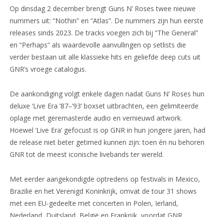
Op dinsdag 2 december brengt Guns N’ Roses twee nieuwe
nummers uit: “Nothin” en “Atlas”. De nummers zijn hun eerste
releases sinds 2023. De tracks voegen zich bij “The General”
en “Perhaps” als waardevolle aanvullingen op setlists die
verder bestaan uit alle klassieke hits en geliefde deep cuts uit
GNR’s vroege catalogus.
De aankondiging volgt enkele dagen nadat Guns N’ Roses hun
deluxe ‘Live Era ’87–’93’ boxset uitbrachten, een gelimiteerde
oplage met geremasterde audio en vernieuwd artwork.
Hoewel ‘Live Era’ gefocust is op GNR in hun jongere jaren, had
de release niet beter getimed kunnen zijn: toen én nu behoren
GNR tot de meest iconische livebands ter wereld.
Met eerder aangekondigde optredens op festivals in Mexico,
Brazilië en het Verenigd Koninkrijk, omvat de tour 31 shows
met een EU-gedeelte met concerten in Polen, Ierland,
Nederland, Duitsland, België en Frankrijk, voordat GNR