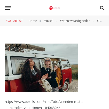
Festival busje auto vervoer
YOU ARE AT:
Home
Muziek
Wetenswaardigheden
Op weg naar festivals? Zo regel je een goedkope autoverzekering voor je auto of busje
»
»
»
BY
NORMAN VAN DEN WILDENBERG
24 SEPTEMBER 2025
https://www.pexels.com/nl-nl/foto/vrienden-maten-
kameraden-vriendinnen-10406304/