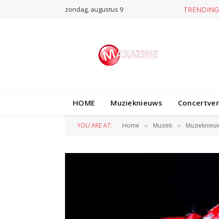
zondag, augustus 9
TRENDING
HOME
Muzieknieuws
Concertve
YOU ARE AT:
Home
Muziek
Muzieknieu
»
»