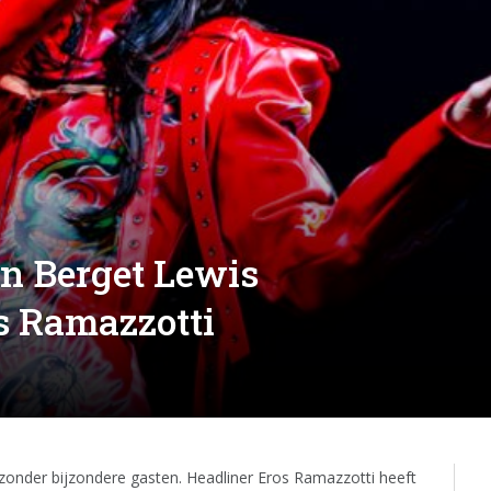
n Berget Lewis
os Ramazzotti
 zonder bijzondere gasten. Headliner Eros Ramazzotti heeft