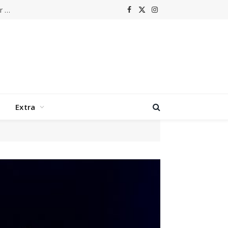
Parels van de Popmuziek: Het verhaal achter Harold Faltermeyer – ‘Axel F’
Facebook
X
Instagram
(Twitter)
Extra