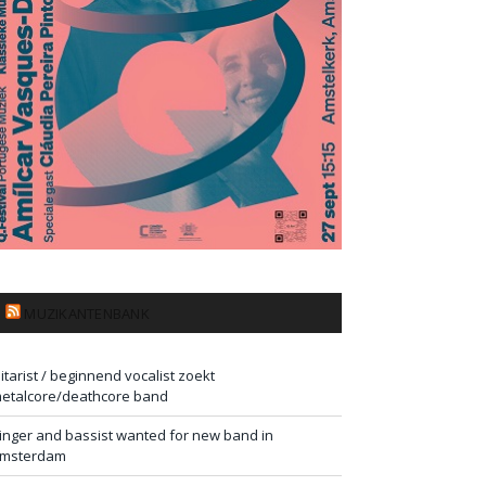
MUZIKANTENBANK
itarist / beginnend vocalist zoekt
etalcore/deathcore band
inger and bassist wanted for new band in
msterdam