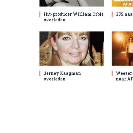
Hit-producer William Orbit
3JS naa
overleden
Jerney Kaagman
Weezer 
overleden
naar AF