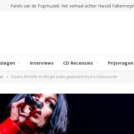
rslagen
Interviews
CD Recensies
Prijsvragen
ws
Davina Michelle en Berget Lewis gastartiest bij Eros Ramazzotti
»