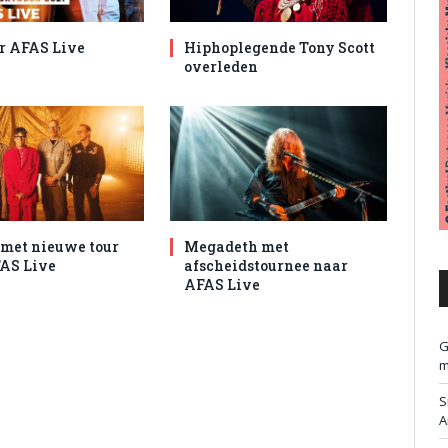
r AFAS Live
Hiphoplegende Tony Scott
overleden
met nieuwe tour
Megadeth met
AS Live
afscheidstournee naar
AFAS Live
G
m
S
A