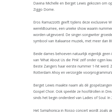
Davina Michelle en Berget Lewis gekozen om op
Ziggo Dome.
Eros Ramazzotti geeft tijdens deze exclusieve W
wereldtournee, een unieke show waarin nummers u
worden uitgevoerd. De singer-songwriter groeide 
symbool van Italiaanse muziek, met meer dan 80 
Beide dames behoeven natuurlijk eigenlijk geen i
van ‘What About Us die P!nk’ zelf onder ogen kw
Beste Zangers haar eerste nummer 1-hit werd. Z
Rotterdam Ahoy en verzorgde voorprogramma’s va
Berget Lewis maakte naam als dé gospelzangeres 
Gospel Choir. Ook speelde ze hoofdrollen in Dre
sinds het begin onderdeel van Ladies of Soul. In
Het Symphonica in Rosso concert wordt zoals g