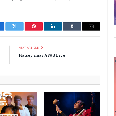
cebook
Twitter
Pinterest
LinkedIn
Tumblr
Email
E
NEXT ARTICLE
f
Halsey naar AFAS Live
e