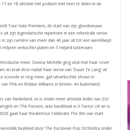
 17 en 18 oktober het podium met hem te delen in de
orld Tour Gala Premiere, de start van zijn gloednieuwe
it zijn legendarische repertoire in een orkestrale versie
in zijn carrière van meer dan 40 jaar uit tot een wereldwijd
miljoen verkochte platen en 5 miljard luisteraars.
ntroductie meer. Davina Michelle ging viral met haar cover
am en brak door nadat haar versie van ‘Duurt Te Lang’ uit
e scoorde er nog meer, gaf uitverkochte shows in
n P!nk en Robbie Williams in binnen- én buitenland.
van Nederland; ze is onder meer artistiek leider van ZO!
amgirls en The Passion, was kandidaat in X Factor UK en is
 2026 gaat haar theatertour Celebrate The 80s van start.
ewoonlijk begeleid door The European Pop Orchestra onder