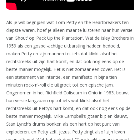
Als je wilt begrijpen wat Tom Petty en the Heartbreakers ten
diepste waren, hoef je alleen maar te luisteren naar hun versie
van ‘Shout’ op ‘Pack Up the Plantation’. Wat de Isley Brothers in
1959 als een gospel-achtige uitbarsting hadden bedoeld,
maken Petty en zijn mannen tot iets dat klinkt alsof het
rechtstreeks uit zijn hart komt, en dat ook nog eens op de
beste manier mogelijk. Het is niet zomaar een cover. Het is
een statement van intentie, een manifesto in bijna tien
minuten rock-‘n’-roll die uitgroeit tot een epische jam.
Opgenomen in het Richfield Coliseum in Ohio in 1983, bouwt
hun versie langzaam op tot iets wat klinkt alsof het
rechtstreeks uit Petty’s hart komt, en dat ook nog eens op de
beste manier mogelijk. Mike Campbell’s gitaar bijt en klauwt,
Stan Lynch’s drums bonken als een hart op het punt van
exploderen, en Petty zelf, jezus, Petty zingt alsof zijn leven
ervan afhangt. Wat het ook deed. “Tom klinkt gepassioneerd