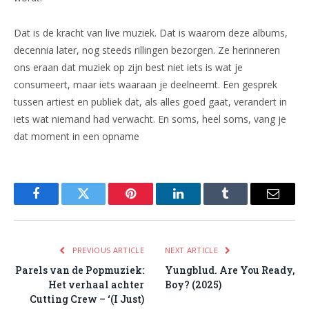
Dat is de kracht van live muziek. Dat is waarom deze albums,
decennia later, nog steeds rillingen bezorgen. Ze herinneren
ons eraan dat muziek op zijn best niet iets is wat je
consumeert, maar iets waaraan je deelneemt. Een gesprek
tussen artiest en publiek dat, als alles goed gaat, verandert in
iets wat niemand had verwacht. En soms, heel soms, vang je
dat moment in een opname
Facebook
Twitter
Pinterest
LinkedIn
Tumblr
Email
PREVIOUS ARTICLE
NEXT ARTICLE
Parels van de Popmuziek:
Yungblud. Are You Ready,
Het verhaal achter
Boy? (2025)
Cutting Crew – ‘(I Just)