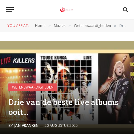
YOU ARE AT:
Home
Muziek
Wetenswaardigheden
Drie van de beste live albums ooit…
»
»
»
WETENSWAARDIGHEDEN
Drie van de beste live albums
ooit…
BY
JAN VRANKEN
20 AUGUSTUS 2025