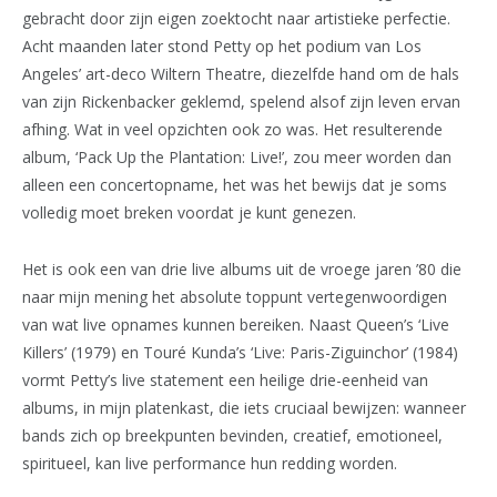
gebracht door zijn eigen zoektocht naar artistieke perfectie.
Acht maanden later stond Petty op het podium van Los
Angeles’ art-deco Wiltern Theatre, diezelfde hand om de hals
van zijn Rickenbacker geklemd, spelend alsof zijn leven ervan
afhing. Wat in veel opzichten ook zo was. Het resulterende
album, ‘Pack Up the Plantation: Live!’, zou meer worden dan
alleen een concertopname, het was het bewijs dat je soms
volledig moet breken voordat je kunt genezen.
Het is ook een van drie live albums uit de vroege jaren ’80 die
naar mijn mening het absolute toppunt vertegenwoordigen
van wat live opnames kunnen bereiken. Naast Queen’s ‘Live
Killers’ (1979) en Touré Kunda’s ‘Live: Paris-Ziguinchor’ (1984)
vormt Petty’s live statement een heilige drie-eenheid van
albums, in mijn platenkast, die iets cruciaal bewijzen: wanneer
bands zich op breekpunten bevinden, creatief, emotioneel,
spiritueel, kan live performance hun redding worden.