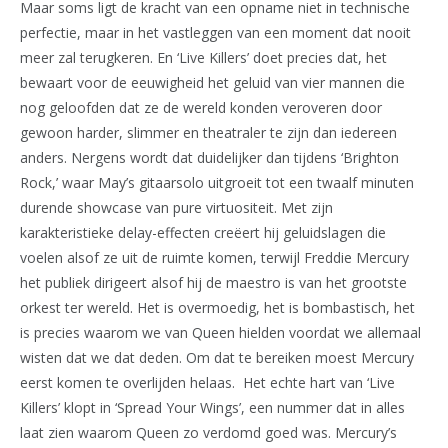
Maar soms ligt de kracht van een opname niet in technische
perfectie, maar in het vastleggen van een moment dat nooit
meer zal terugkeren. En ‘Live Killers’ doet precies dat, het
bewaart voor de eeuwigheid het geluid van vier mannen die
nog geloofden dat ze de wereld konden veroveren door
gewoon harder, slimmer en theatraler te zijn dan iedereen
anders. Nergens wordt dat duidelijker dan tijdens ‘Brighton
Rock,’ waar May’s gitaarsolo uitgroeit tot een twaalf minuten
durende showcase van pure virtuositeit. Met zijn
karakteristieke delay-effecten creëert hij geluidslagen die
voelen alsof ze uit de ruimte komen, terwijl Freddie Mercury
het publiek dirigeert alsof hij de maestro is van het grootste
orkest ter wereld. Het is overmoedig, het is bombastisch, het
is precies waarom we van Queen hielden voordat we allemaal
wisten dat we dat deden. Om dat te bereiken moest Mercury
eerst komen te overlijden helaas. Het echte hart van ‘Live
Killers’ klopt in ‘Spread Your Wings’, een nummer dat in alles
laat zien waarom Queen zo verdomd goed was. Mercury’s