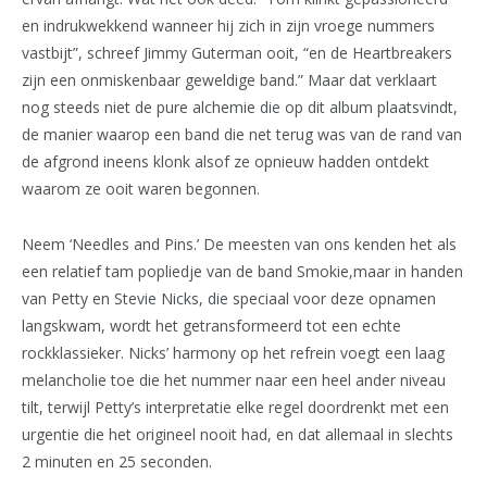
en indrukwekkend wanneer hij zich in zijn vroege nummers
vastbijt”, schreef Jimmy Guterman ooit, “en de Heartbreakers
zijn een onmiskenbaar geweldige band.” Maar dat verklaart
nog steeds niet de pure alchemie die op dit album plaatsvindt,
de manier waarop een band die net terug was van de rand van
de afgrond ineens klonk alsof ze opnieuw hadden ontdekt
waarom ze ooit waren begonnen.
Neem ‘Needles and Pins.’ De meesten van ons kenden het als
een relatief tam popliedje van de band Smokie,maar in handen
van Petty en Stevie Nicks, die speciaal voor deze opnamen
langskwam, wordt het getransformeerd tot een echte
rockklassieker. Nicks’ harmony op het refrein voegt een laag
melancholie toe die het nummer naar een heel ander niveau
tilt, terwijl Petty’s interpretatie elke regel doordrenkt met een
urgentie die het origineel nooit had, en dat allemaal in slechts
2 minuten en 25 seconden.