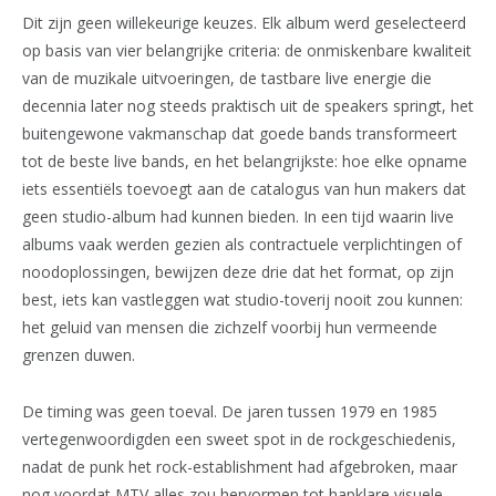
Dit zijn geen willekeurige keuzes. Elk album werd geselecteerd
op basis van vier belangrijke criteria: de onmiskenbare kwaliteit
van de muzikale uitvoeringen, de tastbare live energie die
decennia later nog steeds praktisch uit de speakers springt, het
buitengewone vakmanschap dat goede bands transformeert
tot de beste live bands, en het belangrijkste: hoe elke opname
iets essentiëls toevoegt aan de catalogus van hun makers dat
geen studio-album had kunnen bieden. In een tijd waarin live
albums vaak werden gezien als contractuele verplichtingen of
noodoplossingen, bewijzen deze drie dat het format, op zijn
best, iets kan vastleggen wat studio-toverij nooit zou kunnen:
het geluid van mensen die zichzelf voorbij hun vermeende
grenzen duwen.
De timing was geen toeval. De jaren tussen 1979 en 1985
vertegenwoordigden een sweet spot in de rockgeschiedenis,
nadat de punk het rock-establishment had afgebroken, maar
nog voordat MTV alles zou hervormen tot hapklare visuele