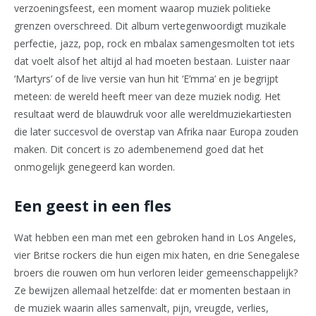
verzoeningsfeest, een moment waarop muziek politieke
grenzen overschreed. Dit album vertegenwoordigt muzikale
perfectie, jazz, pop, rock en mbalax samengesmolten tot iets
dat voelt alsof het altijd al had moeten bestaan. Luister naar
‘Martyrs’ of de live versie van hun hit ‘E’mma’ en je begrijpt
meteen: de wereld heeft meer van deze muziek nodig. Het
resultaat werd de blauwdruk voor alle wereldmuziekartiesten
die later succesvol de overstap van Afrika naar Europa zouden
maken. Dit concert is zo adembenemend goed dat het
onmogelijk genegeerd kan worden.
Een geest in een fles
Wat hebben een man met een gebroken hand in Los Angeles,
vier Britse rockers die hun eigen mix haten, en drie Senegalese
broers die rouwen om hun verloren leider gemeenschappelijk?
Ze bewijzen allemaal hetzelfde: dat er momenten bestaan in
de muziek waarin alles samenvalt, pijn, vreugde, verlies,