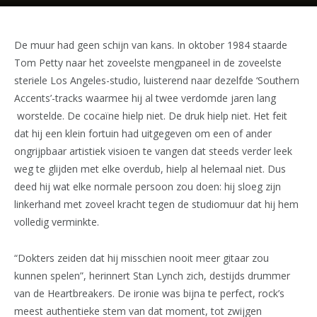
De muur had geen schijn van kans. In oktober 1984 staarde
Tom Petty naar het zoveelste mengpaneel in de zoveelste
steriele Los Angeles-studio, luisterend naar dezelfde ‘Southern
Accents’-tracks waarmee hij al twee verdomde jaren lang
worstelde. De cocaïne hielp niet. De druk hielp niet. Het feit
dat hij een klein fortuin had uitgegeven om een of ander
ongrijpbaar artistiek visioen te vangen dat steeds verder leek
weg te glijden met elke overdub, hielp al helemaal niet. Dus
deed hij wat elke normale persoon zou doen: hij sloeg zijn
linkerhand met zoveel kracht tegen de studiomuur dat hij hem
volledig verminkte.
“Dokters zeiden dat hij misschien nooit meer gitaar zou
kunnen spelen”, herinnert Stan Lynch zich, destijds drummer
van de Heartbreakers. De ironie was bijna te perfect, rock’s
meest authentieke stem van dat moment, tot zwijgen