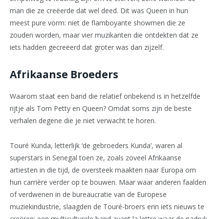
man die ze creëerde dat wel deed. Dit was Queen in hun
meest pure vorm: niet de flamboyante showmen die ze
zouden worden, maar vier muzikanten die ontdekten dat ze
iets hadden gecreëerd dat groter was dan zijzelf.
Afrikaanse Broeders
Waarom staat een band die relatief onbekend is in hetzelfde
rijtje als Tom Petty en Queen? Omdat soms zijn de beste
verhalen degene die je niet verwacht te horen.
Touré Kunda, letterlijk ‘de gebroeders Kunda’, waren al
superstars in Senegal toen ze, zoals zoveel Afrikaanse
artiesten in die tijd, de oversteek maakten naar Europa om
hun carrière verder op te bouwen. Maar waar anderen faalden
of verdwenen in de bureaucratie van de Europese
muziekindustrie, slaagden de Touré-broers erin iets nieuws te
creëren: een multiculturele band avant la lettre waar de nadruk