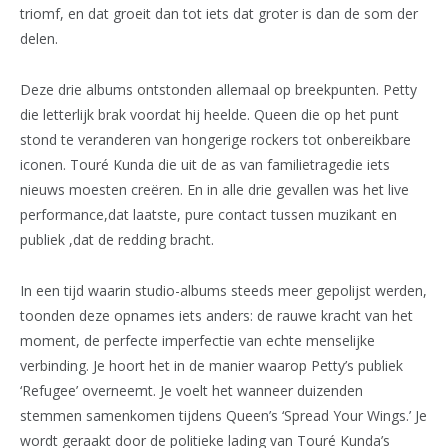
triomf, en dat groeit dan tot iets dat groter is dan de som der
delen.
Deze drie albums ontstonden allemaal op breekpunten. Petty
die letterlijk brak voordat hij heelde. Queen die op het punt
stond te veranderen van hongerige rockers tot onbereikbare
iconen. Touré Kunda die uit de as van familietragedie iets
nieuws moesten creëren. En in alle drie gevallen was het live
performance,dat laatste, pure contact tussen muzikant en
publiek ,dat de redding bracht.
In een tijd waarin studio-albums steeds meer gepolijst werden,
toonden deze opnames iets anders: de rauwe kracht van het
moment, de perfecte imperfectie van echte menselijke
verbinding. Je hoort het in de manier waarop Petty’s publiek
‘Refugee’ overneemt. Je voelt het wanneer duizenden
stemmen samenkomen tijdens Queen’s ‘Spread Your Wings.’ Je
wordt geraakt door de politieke lading van Touré Kunda’s