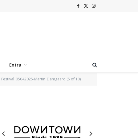
Facebook
X
Instagram
(Twitter)
Extra
_Festival_05042025-Martin_Damgaard (5 of 10)