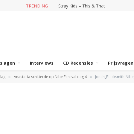
TRENDING
Stray Kids – This & That
h-
042025-
rslagen
Interviews
CD Recensies
Prijsvragen
(5 of 10)
lag
Anastacia schitterde op Nibe Festival dag 4
Jonah_Blacksmith-Nibe
»
»
25