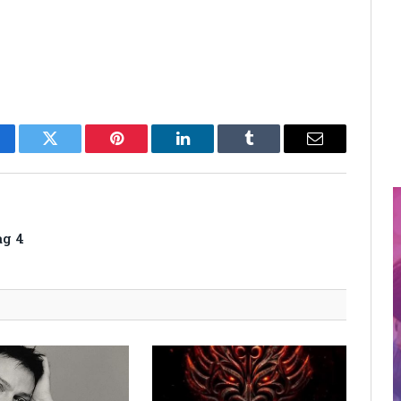
cebook
Twitter
Pinterest
LinkedIn
Tumblr
Email
ag 4