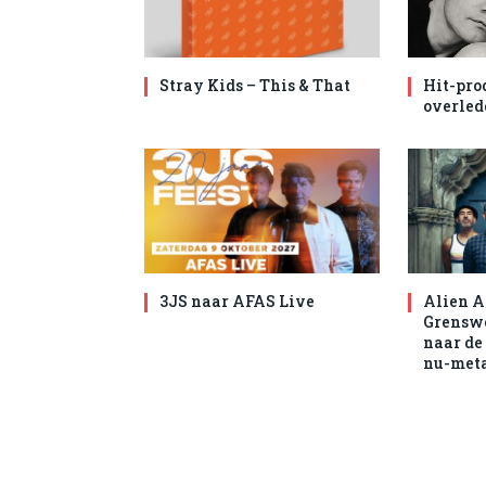
Stray Kids – This & That
Hit-pro
overled
3JS naar AFAS Live
Alien A
Grenswe
naar de
nu-met