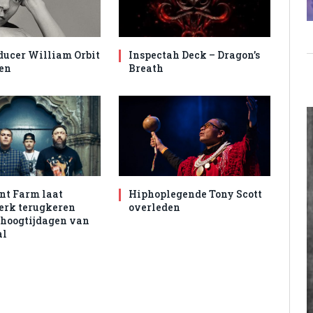
ducer William Orbit
Inspectah Deck – Dragon’s
en
Breath
nt Farm laat
Hiphoplegende Tony Scott
rk terugkeren
overleden
 hoogtijdagen van
al