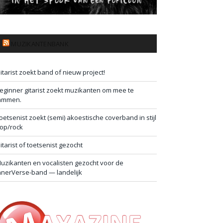
MUZIKANTENBANK
itarist zoekt band of nieuw project!
eginner gitarist zoekt muzikanten om mee te
ammen.
oetsenist zoekt (semi) akoestische coverband in stijl
op/rock
itarist of toetsenist gezocht
uzikanten en vocalisten gezocht voor de
nnerVerse-band — landelijk